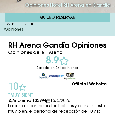
Opiniones Hotel RH Arena en Gandía
QUIERO RESERVAR
Hotel RH Arena | Hotel 4 Estrellas Todo Incluído En Gandía
| WEB OFICIAL ®
Opiniones
/
RH Arena Gandía Opiniones
Opiniones del RH Arena
8.9
Basado en 241 opiniones
Official Website
10
MUY BIEN
Anónimo 133994
16/6/2026
Las instalaciones son fantasticas y el buffet está
muy bien, el personal de recepción de 10 y la