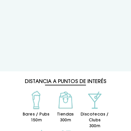
en la playa, los más pequeños podrán
divertirse con actividades infantiles, y quienes
busquen más entretenimiento encontrarán
animación diaria, juegos y actividades
deportivas.
Si buscas unas vacaciones en familia en
Gandía, con Todo Incluido y cerca del mar, el
Hotel RH Arena All Inclusive es una excelente
elección para disfrutar sin preocupaciones.
DISTANCIA A PUNTOS DE INTERÉS
Bares / Pubs
Tiendas
Discotecas /
150m
300m
Clubs
300m