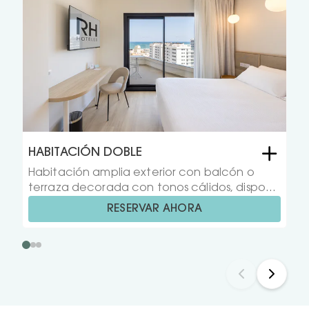
HABITACIÓN DOBLE
Habitación amplia exterior con balcón o
terraza decorada con tonos cálidos, dispone
de 2 camas de 1x2 y algunas con cama de
RESERVAR AHORA
matrimonio, baño completo con bañera o
ducha, Wi-Fi, teléfono, secador de cabello,
minibar, televisión LED 50", calefacción/aire
acondicionado y caja fuerte individual.