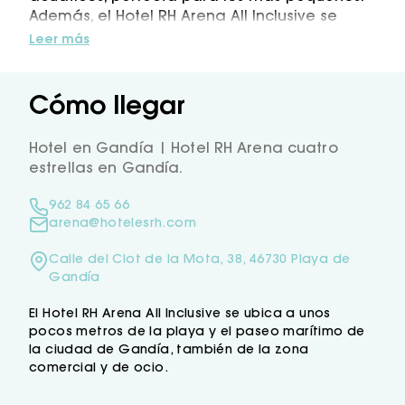
Además, el Hotel RH Arena All Inclusive se
encuentra a solo 300 metros de la playa de
Leer más
Gandía, donde podrás disfrutar del mar,
pasear por la orilla o practicar actividades
acuáticas como paddle surf, vela, snorkel o
Cómo llegar
buceo. Y en verano, nuestro chiringuito RH4
Beach te espera frente al mar con bebidas,
Hotel en Gandía | Hotel RH Arena cuatro
aperitivos y un ambiente ideal para seguir
estrellas en Gandía.
disfrutando.
Las habitaciones, amplias y luminosas,
962 84 65 66
ofrecen el descanso y la comodidad que
arena@hotelesrh.com
necesitas, con terraza o balcón para que tu
estancia sea aún más agradable.
Calle del Clot de la Mota, 38, 46730 Playa de
Cada mañana podrás empezar el día con un
Gandía
completo desayuno buffet, y en la comida y
la cena disfrutar de una variada propuesta
El Hotel RH Arena All Inclusive se ubica a unos
pocos metros de la playa y el paseo marítimo de
de platos mediterráneos, recetas locales e
la ciudad de Gandía, también de la zona
internacionales, opciones para todos los
comercial y de ocio.
gustos y servicio de show cooking.
Mientras los adultos se relajan en la piscina o