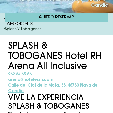
Gandía
QUIERO RESERVAR
Hotel RH Arena | Hotel 4 Estrellas Todo Incluído En Gandía
| WEB OFICIAL ®
Splash Y Toboganes
/
SPLASH &
TOBOGANES Hotel RH
Arena All Inclusive
962 84 65 66
arena@hotelesrh.com
Calle del Clot de la Mota, 38, 46730 Playa de
Gandía
VIVE LA EXPERIENCIA
SPLASH & TOBOGANES