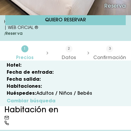
Reserva
QUIERO RESERVAR
Hotel RH Arena | Hotel 4 Estrellas Todo Incluído En Gandía
| WEB OFICIAL ®
Reserva
/
1
2
3
Precios
Datos
Confirmación
Hotel:
Fecha de entrada:
Fecha salida:
Habitaciones:
Huéspedes:
Adultos /
Niños /
Bebés
Cambiar búsqueda
Habitación en