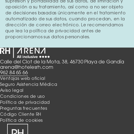
supresión y portabilidad de sus datos, de limitación y
oposición a su tratamiento, así como a no ser objeto
de decisiones basadas únicamente en el tratamiento
automatizado de sus datos, cuando procedan, en la
dirección de correo electrónico. Le recomendamos
que lea la política de privacidad antes de
proporcionarnos sus datos personales.
Calle del Clot de la Mota, 38, 46730 Playa de Gandía
arena@hotelesrh.com
962 84 65 66
Ventajas web oficial
Seguro Asistencia Médica
Aviso legal
Condiciones de uso
Política de privacidad
Preguntas frecuentes
Código Cliente RH
Política de cookies