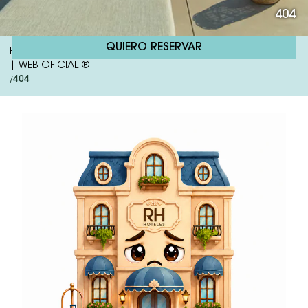
404
QUIERO RESERVAR
Hotel RH Arena | Hotel 4 Estrellas Todo Incluído En Gandía
| WEB OFICIAL ®
404
/